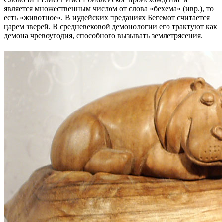
является множественным числом от слова «бехема» (ивр.), то
есть «животное». В иудейских преданиях Бегемот считается
царем зверей. В средневековой демонологии его трактуют как
демона чревоугодия, способного вызывать землетрясения.