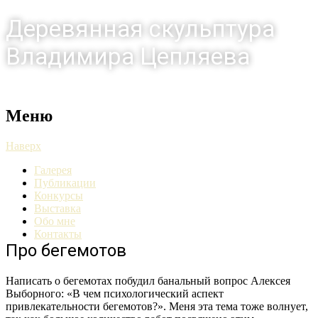
Деревянная скульптура
Владимира Цепляева
Искусство — это исключение
ненужного
Меню
Наверх
Галерея
Публикации
Конкурсы
Выставка
Обо мне
Контакты
Про бегемотов
Написать о бегемотах побудил банальный вопрос Алексея
Выборного: «В чем психологический аспект
привлекательности бегемотов?». Меня эта тема тоже волнует,