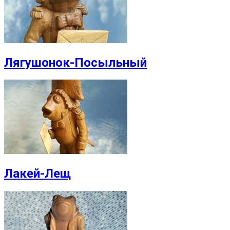
Лягушонок-Посыльный
Лакей-Лещ