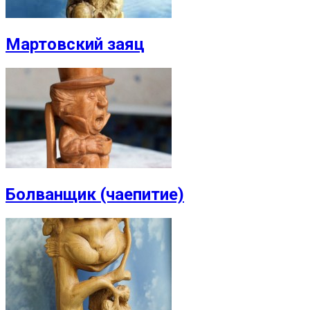
Мартовский заяц
Болванщик (чаепитие)