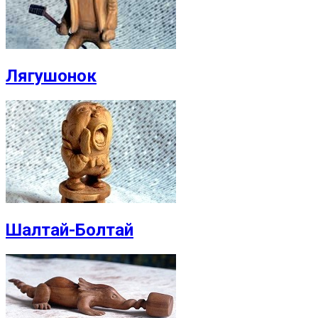
Лягушонок
Шалтай-Болтай